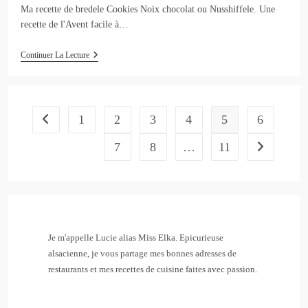
Ma recette de bredele Cookies Noix chocolat ou Nusshiffele. Une
recette de l'Avent facile à…
Cookies
Continuer La Lecture
Noix
Chocolat
:
Nusshiffele
–
1
2
3
4
5
6
Go to the previous page
Bredeles
7
8
…
11
Aller à la pa
Je m'appelle Lucie alias Miss Elka. Epicurieuse
alsacienne, je vous partage mes bonnes adresses de
restaurants et mes recettes de cuisine faites avec passion.