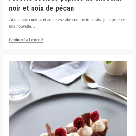
noir et noix de pécan
Addict aux cookies et au cheesecake comme tu le sais, je te propose
une nouvelle…
Recette
Continuer La Lecture
Cookies
Pépites
De
Chocolat
Noir
Et
Noix
De
Pécan