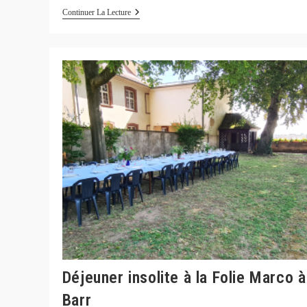
Offrez
Continuer La Lecture
Une
Expérience
Inoubliable
:
Coffrets
Cadeaux
Noël
Pour
Lui
Déjeuner insolite à la Folie Marco à
Barr