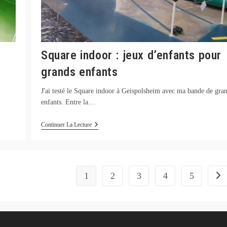
Square indoor : jeux d’enfants pour
grands enfants
J'ai testé le Square indoor à Geispolsheim avec ma bande de gra
enfants. Entre la…
Square
Continuer La Lecture
Indoor
:
Jeux
D’enfants
Pour
Grands
1
2
3
4
5
Alle
Enfants