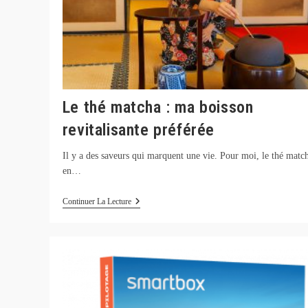
Le thé matcha : ma boisson
revitalisante préférée
Il y a des saveurs qui marquent une vie. Pour moi, le thé matc
en…
Le
Continuer La Lecture
Thé
Matcha
:
Ma
Boisson
Revitalisante
Préférée