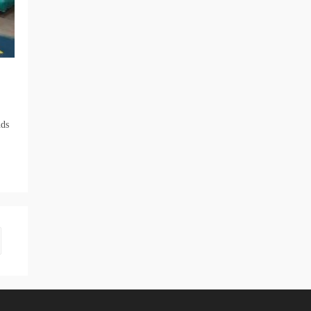
nds
r à la page suivante