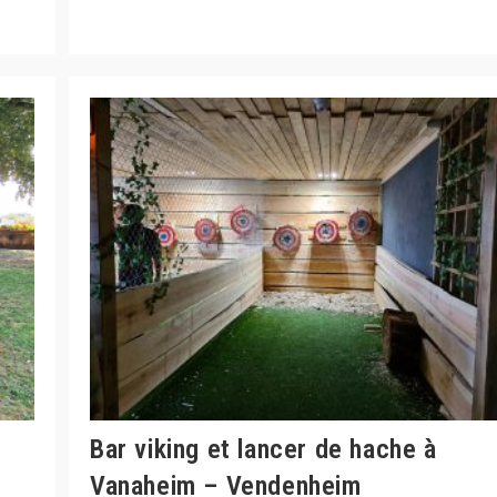
À
Lingolsheim
:
Escape
Game
À
Proximité
De
Strasbourg
Bar viking et lancer de hache à
Vanaheim – Vendenheim