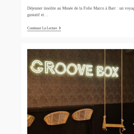
Déjeuner insolite au Musée de la Folie Marco à Barr : un voya
gustatif et…
Déjeuner
Continuer La Lecture
Insolite
À
La
Folie
Marco
À
Barr