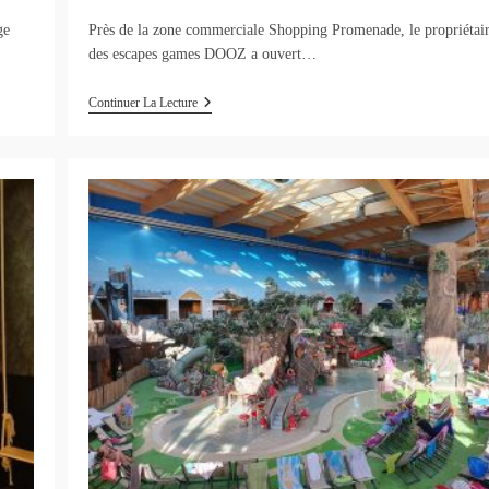
ge
Près de la zone commerciale Shopping Promenade, le propriétai
des escapes games DOOZ a ouvert…
Bar
Continuer La Lecture
Viking
Et
Lancer
De
Hache
À
Vanaheim
–
Vendenheim