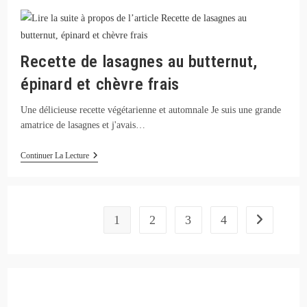
Fumé
Et
Céleri
Recette de lasagnes au butternut,
épinard et chèvre frais
Une délicieuse recette végétarienne et automnale Je suis une grande
amatrice de lasagnes et j'avais…
Recette
Continuer La Lecture
De
Lasagnes
Au
Butternut,
Épinard
1
2
3
4
Aller à la pa
Et
Chèvre
Frais