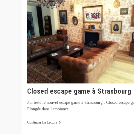
Escape
Game
À
Proximité
De
Strasbourg
Closed escape game à Strasbourg
J'ai testé le nouvel escape game à Strasbourg : Closed escape 
Plongée dans l'ambiance…
Closed
Continuer La Lecture
Escape
Game