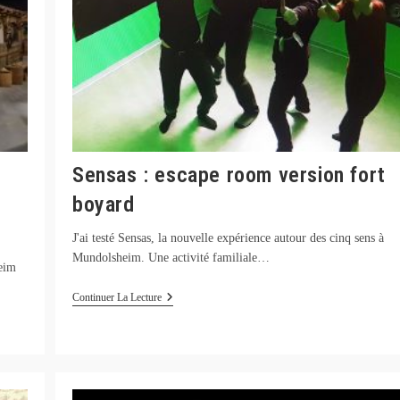
Sensas : escape room version fort
boyard
J'ai testé Sensas, la nouvelle expérience autour des cinq sens à
Mundolsheim. Une activité familiale…
heim
Sensas
Continuer La Lecture
:
Escape
Room
Version
Fort
Boyard