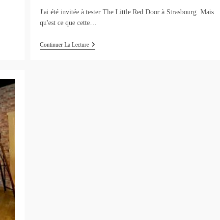
J'ai été invitée à tester The Little Red Door à Strasbourg. Mais
qu'est ce que cette…
The
Continuer La Lecture
Little
Red
Door
:
Escape
Game
Strasbourg