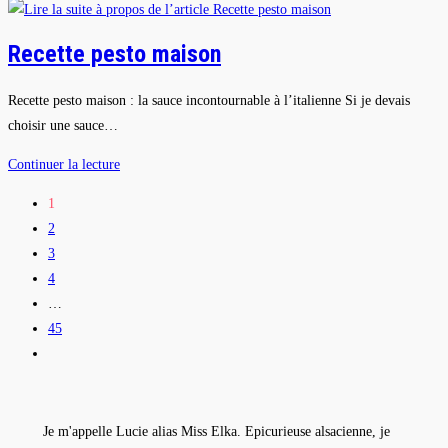
Opportunistes
–
Recette pesto maison
Restaurant
insolite
Recette pesto maison : la sauce incontournable à l’italienne Si je devais
à
choisir une sauce…
Strasbourg
Recette
Continuer la lecture
pesto
1
maison
2
3
4
…
45
Aller
à
la
page
Je m'appelle Lucie alias Miss Elka. Epicurieuse alsacienne, je