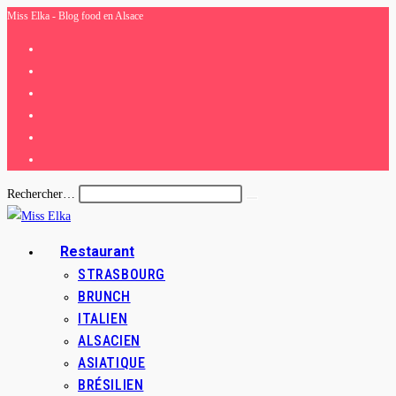
Miss Elka - Blog food en Alsace
Skip
to
content
Rechercher…
Envoyer
la
recherche
Restaurant
STRASBOURG
BRUNCH
ITALIEN
ALSACIEN
ASIATIQUE
BRÉSILIEN