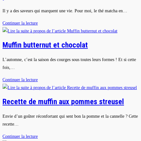
à
Ostwald
Il y a des saveurs qui marquent une vie. Pour moi, le thé matcha en…
Le
Continuer la lecture
thé
matcha
Muffin butternut et chocolat
:
ma
L’automne, c’est la saison des courges sous toutes leurs formes ! Et si cette
boisson
fois,…
revitalisante
préférée
Muffin
Continuer la lecture
butternut
et
Recette de muffin aux pommes streusel
chocolat
Envie d’un goûter réconfortant qui sent bon la pomme et la cannelle ? Cette
recette…
Recette
Continuer la lecture