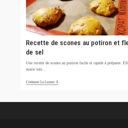
Recette de scones au potiron et fl
de sel
Une recette de scones au potiron facile et rapide à préparer. Ell
marie très…
Recette
Continuer La Lecture
De
Scones
Au
Potiron
Et
Fleur
De
Sel