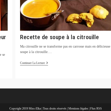
eur
Recette de soupe à la citrouille
Ma citrouille ne se transforme pas en carrosse mais en délicieuse
soupe à la citrouille.…
e se
Recette
Continuer La Lecture
De
Soupe
À
La
Citrouille
Copyright 2019 Miss-Elka | Tous droits réservés |
Mentions légales
|
Flux RSS