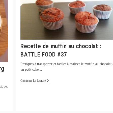
Recette de muffin au chocolat :
BATTLE FOOD #37
Pratiques à transporter et faciles à réaliser le muffin au chocolat 
rg
un petit cake…
Recette
Continuer La Lecture
De
tique,
Muffin
Au
Chocolat
:
BATTLE
FOOD
#37