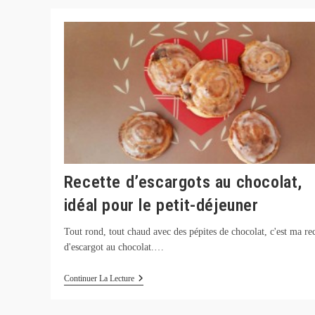
Thé
Cosy
À
Strasbourg
Neudorf
Recette d’escargots au chocolat,
idéal pour le petit-déjeuner
Tout rond, tout chaud avec des pépites de chocolat, c'est ma rec
d'escargot au chocolat.…
Recette
Continuer La Lecture
D’escargots
Au
Chocolat,