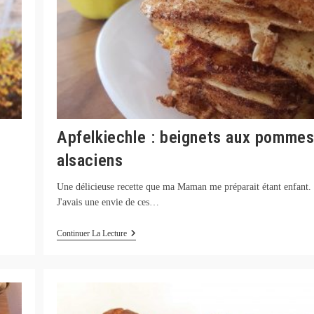
Apfelkiechle : beignets aux pomme
alsaciens
Une délicieuse recette que ma Maman me préparait étant enfant.
J'avais une envie de ces…
Apfelkiechle
Continuer La Lecture
:
Beignets
Aux
Pommes
Alsaciens