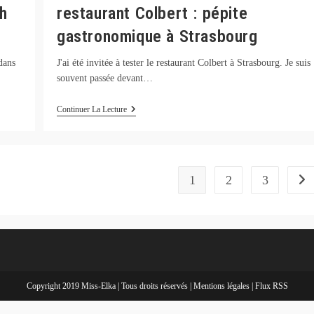
h
restaurant Colbert : pépite
gastronomique à Strasbourg
dans
J'ai été invitée à tester le restaurant Colbert à Strasbourg. Je suis
souvent passée devant…
Restaurant
Continuer La Lecture
Colbert
:
Pépite
Gastronomique
À
Strasbourg
1
2
3
Alle
Copyright 2019 Miss-Elka | Tous droits réservés |
Mentions légales
|
Flux RSS