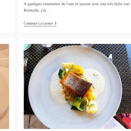
A quelques centimètre de l'eau et surtout avec une très belle vue 
Rivetoile, j'ai…
Blue
Continuer La Lecture
Flamingo
:
Cuisine
Raffinée
Sur
Un
Bateau
Restaurant
À
Strasbourg