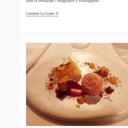
dans le restaurant l'imaginaire à Schiltigheim.…
Restaurant
Continuer La Lecture
L’imaginaire
À
Schiltigheim