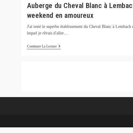
Auberge du Cheval Blanc à Lembac
weekend en amoureux
J'ai testé le superbe établissement du Cheval Blanc à Lembach 
lequel je rêvais d'aller…
Auberge
Continuer La Lecture
Du
Cheval
Blanc
À
Lembach
Weekend
En
Amoureux