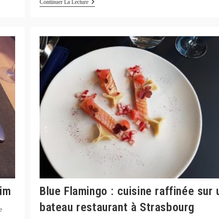
Les
Continuer La Lecture
Plaisirs
Gourmands
À
Schiltigheim
eim
Blue Flamingo : cuisine raffinée sur 
bateau restaurant à Strasbourg
e