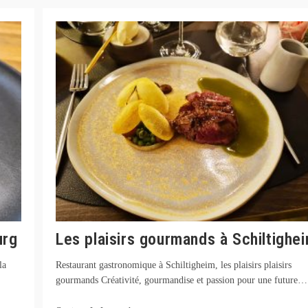
Strasbourg
:
Une
Adresse
Intimiste
urg
Les plaisirs gourmands à Schiltighe
la
Restaurant gastronomique à Schiltigheim, les plaisirs plaisirs
gourmands Créativité, gourmandise et passion pour une future…