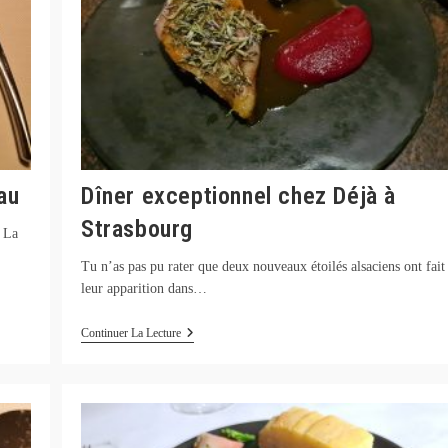
au
Dîner exceptionnel chez Déjà à
Strasbourg
à La
Tu n’as pas pu rater que deux nouveaux étoilés alsaciens ont fait
leur apparition dans…
Dîner
Continuer La Lecture
Exceptionnel
Chez
Déjà
À
Strasbourg