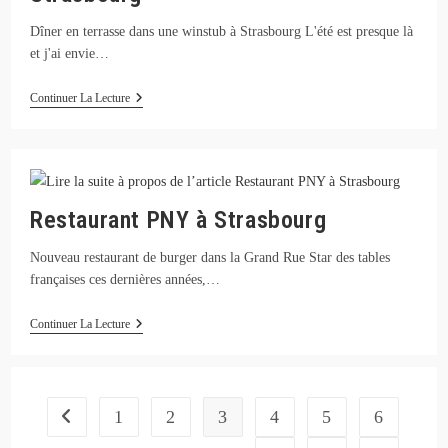
Dîner en terrasse dans une winstub à Strasbourg L'été est presque là
et j'ai envie…
Restaurant
Continuer La Lecture
Aux
Trois
Chevaliers
À
Strasbourg
Restaurant PNY à Strasbourg
Nouveau restaurant de burger dans la Grand Rue Star des tables
françaises ces dernières années,…
Restaurant
Continuer La Lecture
PNY
À
Strasbourg
1
2
3
4
5
6
Go to the previous page