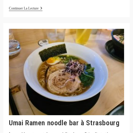
Paradise
Continuer La Lecture
Plant
Based
:
Restaurant
Vegan
À
Strasbourg
Umai Ramen noodle bar à Strasbourg