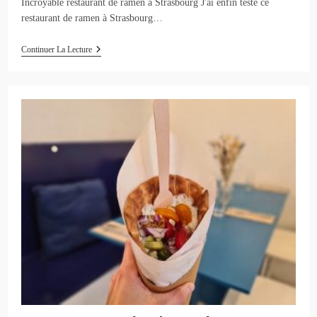
Incroyable restaurant de ramen à Strasbourg J'ai enfin testé ce
restaurant de ramen à Strasbourg…
Umai
Continuer La Lecture
Ramen
Noodle
Bar
À
Strasbourg