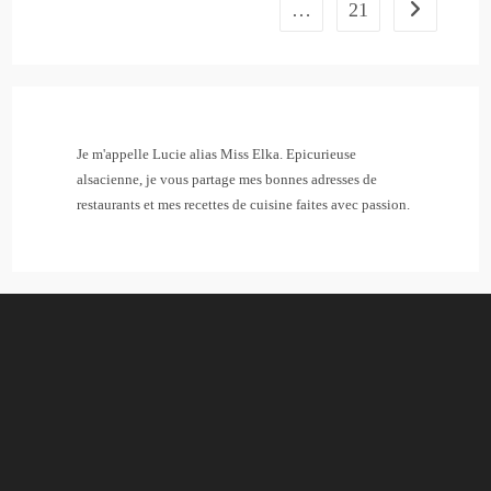
…
21
Aller à la pa
Je m'appelle Lucie alias Miss Elka. Epicurieuse
alsacienne, je vous partage mes bonnes adresses de
restaurants et mes recettes de cuisine faites avec passion.