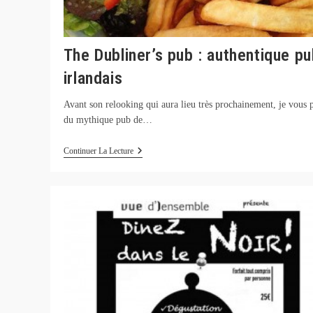
The Dubliner’s pub : authentique p
irlandais
Avant son relooking qui aura lieu très prochainement, je vous 
du mythique pub de…
The
Continuer La Lecture
Dubliner’s
Pub
:
Authentique
Pub
Irlandais