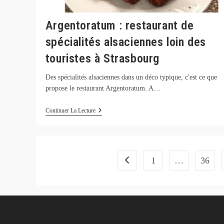
Argentoratum : restaurant de
spécialités alsaciennes loin des
touristes à Strasbourg
Des spécialités alsaciennes dans un déco typique, c'est ce que
propose le restaurant Argentoratum. A…
Argentoratum
Continuer La Lecture
:
Restaurant
De
Spécialités
Alsaciennes
Loin
1
…
36
Go to the previous page
Des
Touristes
À
Strasbourg