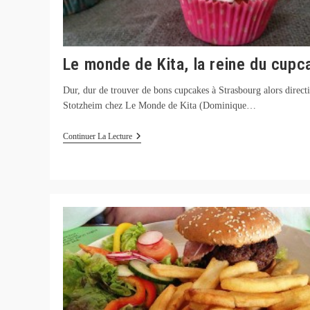
Le monde de Kita, la reine du cupc
Dur, dur de trouver de bons cupcakes à Strasbourg alors direct
Stotzheim chez Le Monde de Kita (Dominique…
Le
Continuer La Lecture
Monde
De
Kita,
La
Reine
Du
Cupcake