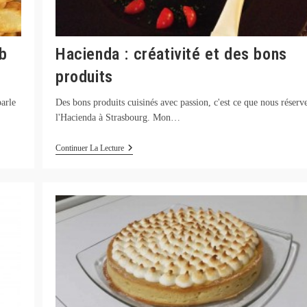
ub
Hacienda : créativité et des bons
produits
parle
Des bons produits cuisinés avec passion, c'est ce que nous réserv
l'Hacienda à Strasbourg. Mon…
Hacienda
Continuer La Lecture
:
Créativité
Et
Des
Bons
Produits