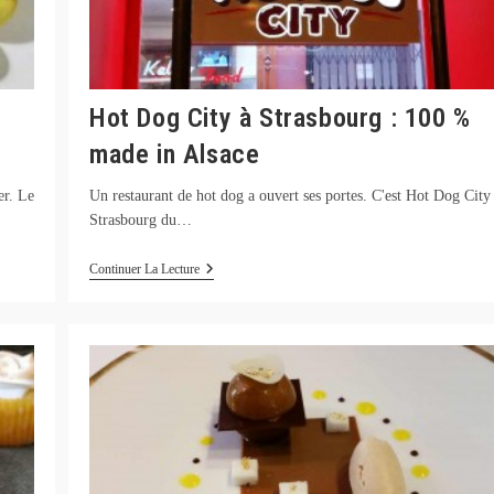
Hot Dog City à Strasbourg : 100 %
made in Alsace
er. Le
Un restaurant de hot dog a ouvert ses portes. C'est Hot Dog City
Strasbourg du…
Hot
Continuer La Lecture
Dog
City
À
Strasbourg
:
100
%
Made
In
Alsace