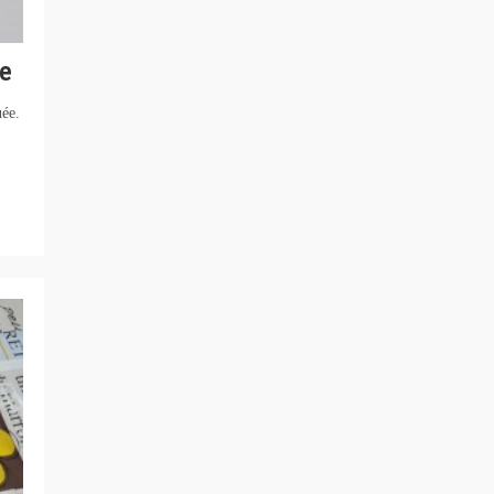
ée
uée.