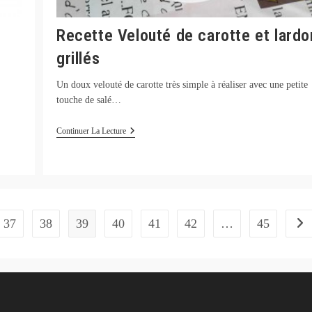
Recette Velouté de carotte et lardo
grillés
Un doux velouté de carotte très simple à réaliser avec une petite
touche de salé…
Recette
Continuer La Lecture
Velouté
De
Carotte
Et
Lardons
Grillés
37
38
39
40
41
42
…
45
Alle