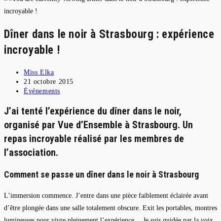
Dîner dans le noir à Strasbourg : expérience
incroyable !
Auteur/autrice
Miss Elka
de
Publication
21 octobre 2015
la
publiée :
Post
Événements
publication :
category:
J’ai tenté l’expérience du dîner dans le noir,
organisé par
Vue d’Ensemble
à Strasbourg. Un
repas incroyable réalisé par les membres de
l’association.
Comment se passe un dîner dans le noir à Strasbourg
L’immersion commence. J’entre dans une pièce faiblement éclairée avant
d’être plongée dans une salle totalement obscure. Exit les portables, montres
lumineuses pour vivre pleinement l’expérience… Je suis guidée par la voix