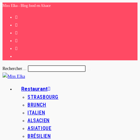
Miss Elka - Blog food en Alsace
Skip
to
content
Rechercher…
Envoyer
la
recherche
Restaurant
STRASBOURG
BRUNCH
ITALIEN
ALSACIEN
ASIATIQUE
BRÉSILIEN