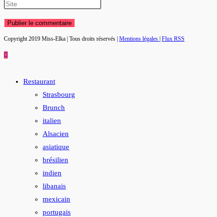
name
your
Saisir
or
email
l’URL
username
address
de
Copyright 2019 Miss-Elka | Tous droits réservés |
Mentions légales
|
Flux RSS
to
to
votre
comment
comment
site
(facultatif)
Restaurant
Strasbourg
Brunch
italien
Alsacien
asiatique
brésilien
indien
libanais
mexicain
portugais