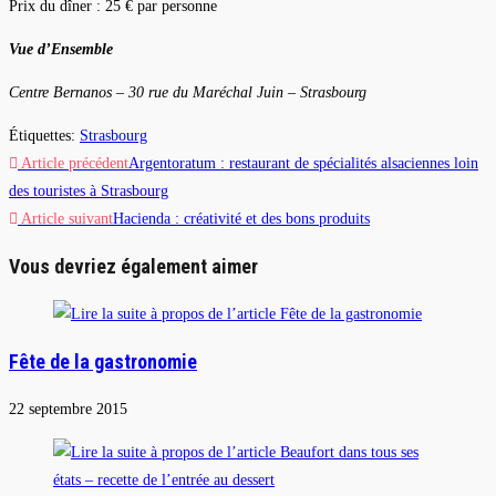
Prix du dîner : 25 € par personne
Vue d’Ensemble
Centre Bernanos – 30 rue du Maréchal Juin – Strasbourg
Étiquettes
:
Strasbourg
Read
Article précédent
Argentoratum : restaurant de spécialités alsaciennes loin
more
des touristes à Strasbourg
Article suivant
Hacienda : créativité et des bons produits
articles
Vous devriez également aimer
Fête de la gastronomie
22 septembre 2015