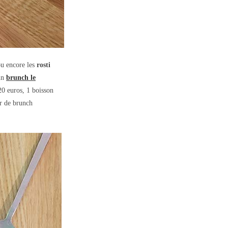
 ou encore les
rosti
 un
brunch le
20 euros, 1 boisson
ur de brunch