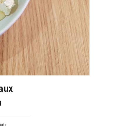
aux
a
ants