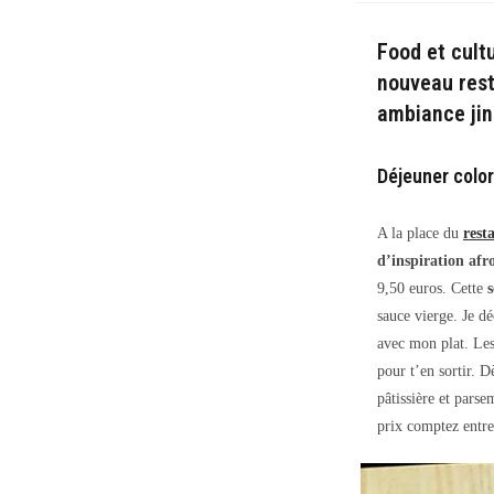
la
pub
Food et cultu
nouveau rest
ambiance jin
Déjeuner colo
A la place du
rest
d’inspiration afr
9,50 euros. Cette
sauce vierge. Je d
avec mon plat. Le
pour t’en sortir. D
pâtissière et pars
prix comptez entre 