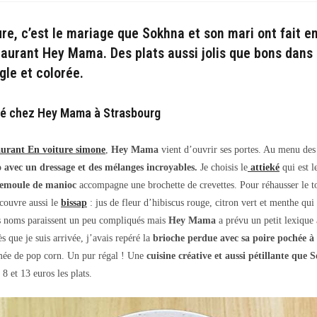
lication :
re, c’est le mariage que Sokhna et son mari ont fait e
aurant Hey Mama. Des plats aussi jolis que bons dans
gle et colorée.
ré chez Hey Mama à Strasbourg
aurant En voiture simone
,
Hey Mama
vient d’ouvrir ses portes. Au menu des
o avec un dressage et des mélanges incroyables.
Je choisis le
attieké
qui est l
semoule de manioc
accompagne une brochette de crevettes. Pour réhausser le to
écouvre aussi le
bissap
: jus de fleur d’hibiscus rouge, citron vert et menthe qui 
s noms paraissent un peu compliqués mais
Hey Mama
a prévu un petit lexique à
ès que je suis arrivée, j’avais repéré la
brioche perdue avec sa poire pochée à 
emée de pop corn. Un pur régal ! Une
cuisine créative et aussi pétillante que
8 et 13 euros les plats.