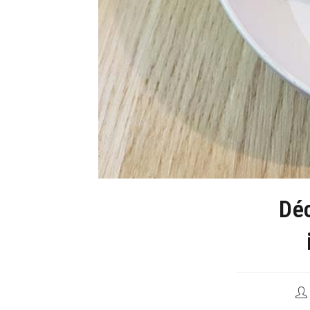
Déc
Aut
de