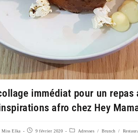
ollage immédiat pour un repas 
inspirations afro chez Hey Mam
eur/autrice
Publication
Post
Miss Elka
9 février 2020
Adresses
/
Brunch
/
Restaur
publiée :
category: