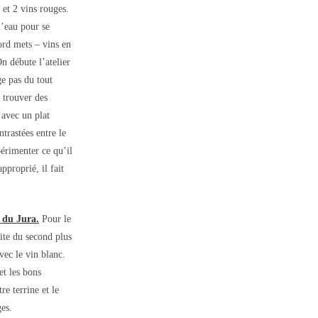
et 2 vins rouges.
l’eau pour se
ord mets – vins en
n débute l’atelier
e pas du tout
r trouver des
’avec un plat
trastées entre le
périmenter ce qu’il
pproprié, il fait
 du Jura.
Pour le
ite du second plus
vec le vin blanc.
et les bons
re terrine et le
ges.