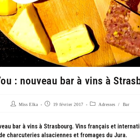
’ou : nouveau bar à vins à Stras
Auteur/autrice
Publication
Post
Miss Elka
19 février 2017
Adresses
/
Bar
de
publiée :
category:
la
publication :
veau bar à vins à Strasbourg. Vins français et internat
de charcuteries alsaciennes et fromages du Jura.