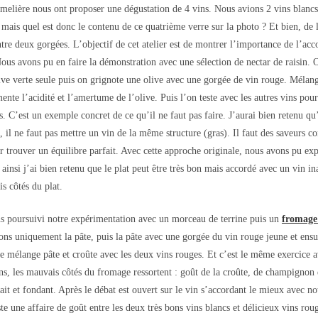
melière nous ont proposer une dégustation de 4 vins. Nous avions 2 vins blancs 
 mais quel est donc le contenu de ce quatrième verre sur la photo ? Et bien, de 
ntre deux gorgées. L’objectif de cet atelier est de montrer l’importance de l’acc
Nous avons pu en faire la démonstration avec une sélection de nectar de raisin. O
ve verte seule puis on grignote une olive avec une gorgée de vin rouge. Mélang
nte l’acidité et l’amertume de l’olive. Puis l’on teste avec les autres vins pou
s. C’est un exemple concret de ce qu’il ne faut pas faire. J’aurai bien retenu qu
 il ne faut pas mettre un vin de la même structure (gras). Il faut des saveurs con
ur trouver un équilibre parfait. Avec cette approche originale, nous avons pu ex
t ainsi j’ai bien retenu que le plat peut être très bon mais accordé avec un vin ina
is côtés du plat.
s poursuivi notre expérimentation avec un morceau de terrine puis un
fromage
ons uniquement la pâte, puis la pâte avec une gorgée du vin rouge jeune et ensu
e mélange pâte et croûte avec les deux vins rouges. Et c’est le même exercice a
ns, les mauvais côtés du fromage ressortent : goût de la croûte, de champignon 
ait et fondant. Après le débat est ouvert sur le vin s’accordant le mieux avec not
te une affaire de goût entre les deux très bons vins blancs et délicieux vins rou