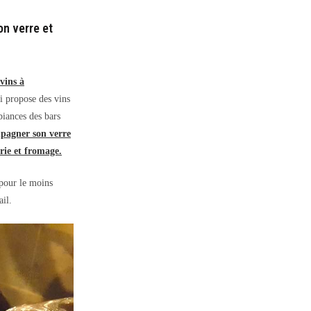
on verre et
vins à
i propose des vins
biances des bars
agner son verre
rie et fromage.
 pour le moins
il.