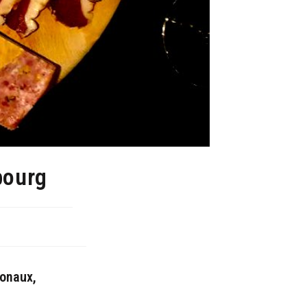
bourg
ionaux,