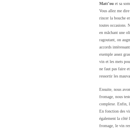
Matt’ou
et sa som
Vous allez me dire
rincer la bouche e
toutes occasions. 
en mâchant une oli
ragoutant, on augme
accords intéressant
exemple assez gras,
vin et les mets po
ne faut pas faire e
ressortir les mauva
Ensuite, nous avon
fromage, nous test
complexe. Enfin, l
En fonction des vi
également la côté l
fromage, le vin res