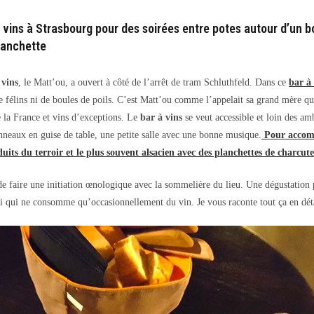
vins à Strasbourg pour des soirées entre potes autour d’un b
lanchette
 vins
, le Matt’ou, a ouvert à côté de l’arrêt de tram Schluthfeld. Dans ce
bar à 
 félins ni de boules de poils. C’est Matt’ou comme l’appelait sa grand mère qu
e la France et vins d’exceptions. Le
bar à vins
se veut accessible et loin des am
onneaux en guise de table, une petite salle avec une bonne musique.
Pour accomp
uits du terroir et le plus souvent alsacien avec des planchettes de charcute
 de faire une initiation œnologique avec la sommelière du lieu. Une dégustation
 qui ne consomme qu’occasionnellement du vin. Je vous raconte tout ça en déta