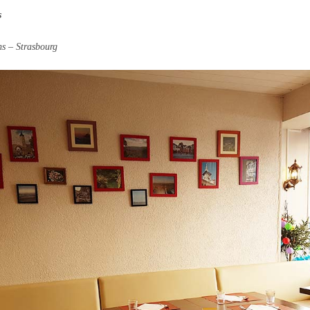
s
ns – Strasbourg