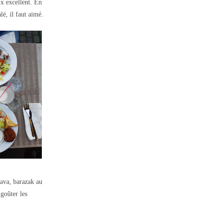
ix excellent. En
lé, il faut aimé.
lava, barazak au
 goûter les