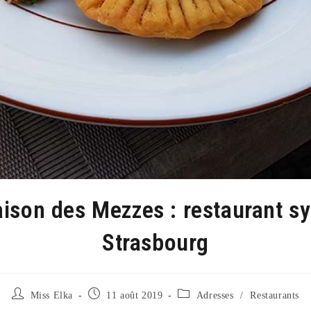
ison des Mezzes : restaurant sy
Strasbourg
Auteur/autrice
Publication
Post
Miss Elka
11 août 2019
Adresses
/
Restaurants
de
publiée :
category: