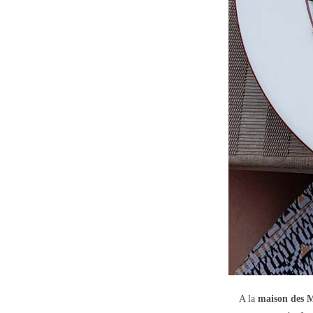
A la
maison des M