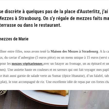
la
publication :
e discrète à quelques pas de la place d’Austerlitz, j’ai
ezzes à Strasbourg. On s’y régale de mezzes faits ma
terrasse ou dans le restaurant.
 mezzes de Marie
îner entre filles, nous avons testé la
Maison des Mezzes à Strasbourg
. A la c
s, du caviar d’aubergine (5 euros pièce) ou un menu unique à 15 euros
(servi 
 pour les
mezzes végétariennes
avec un fatayer au fromage, un au épinard et u
mes). Une assiette haute en couleurs et en saveurs qui ont fait voyager mes pap
tte était aussi garnie de salade verte au Sumac (épice libanaise), d’un falafel, tab
 plat), le tout accompagné de riz. Une excellente idée de repas par ces fortes ch