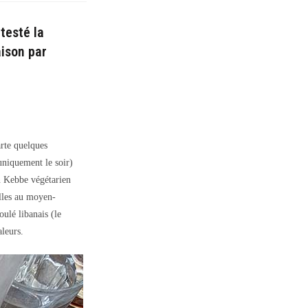
 testé la
ison par
arte quelques
uniquement le soir)
n Kebbe végétarien
illes au moyen-
oulé libanais (le
aleurs.