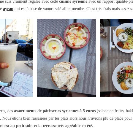
e suis vraiment régalée avec cette
cuisine syrienne
avec un rapport qualité-pr
le
ayran
qui est à base de yaourt salé ail et menthe. C’est très frais mais assez sa
erts, des
assortiments de pâtisseries syriennes à 5 euros
(salade de fruits, bak
 Nous étions bien rassasiées par les plats alors nous n’avions plu de place pour
e est au petit soin et la terrasse très agréable en été.