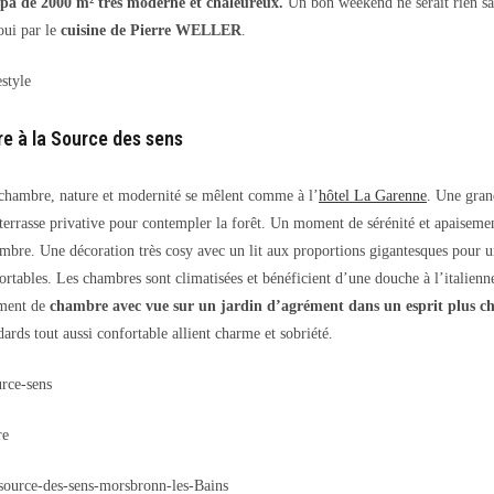
spa de 2000 m² très moderne et chaleureux.
Un bon weekend ne serait rien sa
oui par le
cuisine de Pierre WELLER
.
e à la Source des sens
 chambre, nature et modernité se mêlent comme à l’
hôtel La Garenne
. Une gran
terrasse privative pour contempler la forêt. Un moment de sérénité et apaiseme
ambre. Une décoration très cosy avec un lit aux proportions gigantesques pour u
fortables. Les chambres sont climatisées et bénéficient d’une douche à l’italien
ement de
chambre avec vue sur un jardin d’agrément dans un esprit plus ch
ards tout aussi confortable allient charme et sobriété.