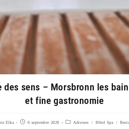
 des sens – Morsbronn les bain
et fine gastronomie
/autrice
Publication
Post
iss Elka
6 septembre 2020
Adresses
/
Hôtel Spa
/
Rest
publiée :
category: