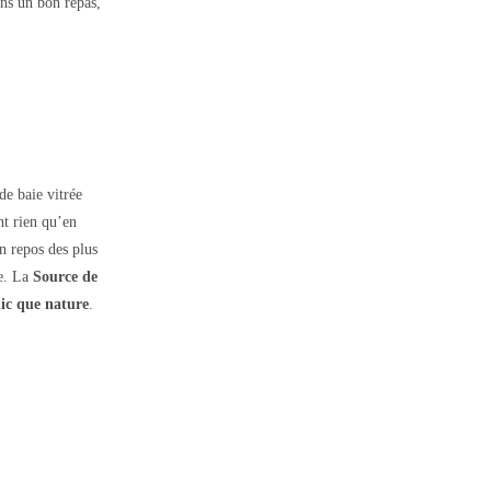
ns un bon repas,
de baie vitrée
nt rien qu’en
n repos des plus
ne. La
Source de
ic que nature
.