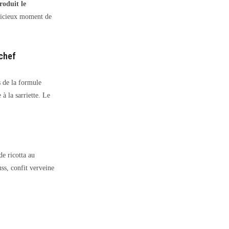
roduit le
licieux moment de
 chef
 de la formule
à la sarriette. Le
e ricotta au
uss, confit verveine