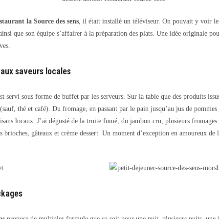
staurant la Source des sens
, il était installé un téléviseur. On pouvait y voir l
 ainsi que son équipe s’affairer à la préparation des plats. Une idée originale pour
ves.
 aux saveurs locales
st servi sous forme de buffet par les serveurs. Sur la table que des produits issu
 (sauf, thé et café). Du fromage, en passant par le pain jusqu’au jus de pommes
tisans locaux. J’ai dégusté de la truite fumé, du jambon cru, plusieurs fromages
des brioches, gâteaux et crème dessert. Un moment d’exception en amoureux de l’
ackages
ns
propose de multiples formule que ça soit pour une nuit, plusieurs nuits, une 