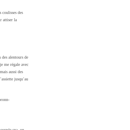
es coulisses des
 attiser la
s des alentours de
 je me régale avec
 mais aussi des
assiette jusqu’au
journée spa, un