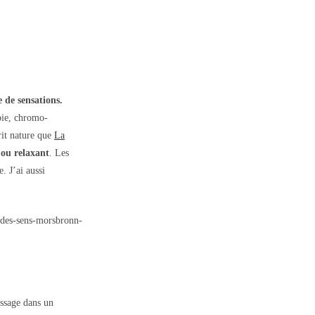
e de sensations.
apie, chromo-
rit nature que
La
 ou relaxant
. Les
. J’ai aussi
assage dans un