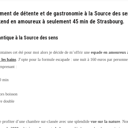
ation :
ment de détente et de gastronomie à la Source des sen
kend en amoureux à seulement 45 min de Strasbourg.
tique à la Source des sens
intaines cet été pour moi alors je décide de m’offrir une
espade en amoureux à
les bains
. J’opte pour la formule escapade : une nuit à 160 euros par personne
omprenant :
0 min
ors boisson
re double
de profiter d’une chambre sur-classée avec une splendide
vue sur la nature
. No