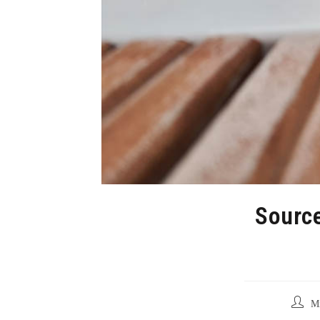
Source
Auteur
M
de