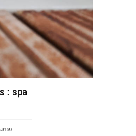
s : spa
aurants