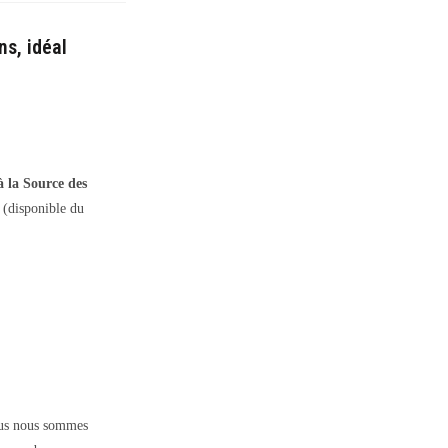
s, idéal
 la Source des
 (disponible du
us nous sommes