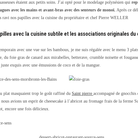
masseuses étaient aux petits soins. J’ai opté pour le modelage polynésien qui
rep
gues avec les mains et avant-bras avec des senteurs de monoï.
Après ce dé
s ravi nos papilles avec la cuisine du propriétaire et chef Pierre WELLER
illes avec la cuisine subtile et les associations originales du
mporain avec une vue sur les bambous, je me suis régalée avec le menu 3 plats
, du foie gras de canard aux mirabelles, betterave, crumble noisette et fougasse 
 juste exquis avec une émussions de coco et de la mangue.
du plat masquaient trop le goût raffiné du
Saint pierre
accompagné de gnocchis d
, nous avions un esprit de cheesecake à l’abricot au fromage frais de la ferme S
ot, encore une fois délicieux.