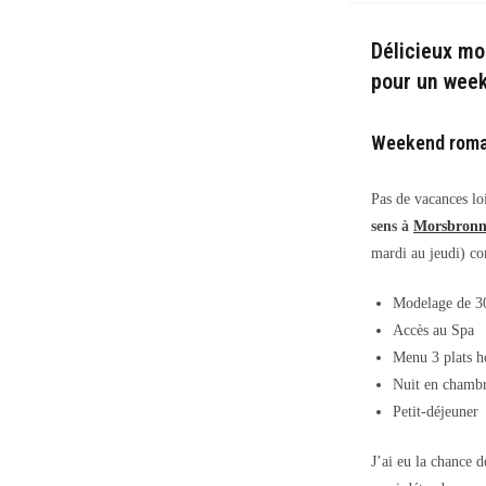
la
public
Délicieux mo
pour un wee
Weekend roman
Pas de vacances lo
sens à
Morsbronn 
mardi au jeudi) c
Modelage de 3
Accès au Spa
Menu 3 plats h
Nuit en chamb
Petit-déjeuner
J’ai eu la chance 