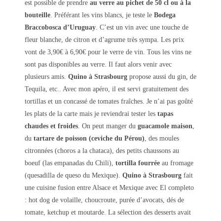
est possible de prendre
au verre au pichet de 50 cl ou à la
bouteille
. Préférant les vins blancs, je teste le
Bodega
Braccobosca d’Uruguay
. C’est un vin avec une touche de
fleur blanche, de citron et d’agrume très sympa. Les prix
vont de 3,90€ à 6,90€ pour le verre de vin. Tous les vins ne
sont pas disponibles au verre. Il faut alors venir avec
plusieurs amis.
Quino à Strasbourg
propose aussi du gin, de
Tequila, etc.. Avec mon apéro, il est servi gratuitement des
tortillas et un concassé de tomates fraîches. Je n’ai pas goûté
les plats de la carte mais je reviendrai tester les
tapas
chaudes et froides
. On peut manger du
guacamole maison
,
du
tartare de poisson (ceviche du Pérou)
, des moules
citronnées (choros a la chataca), des petits chaussons au
boeuf (las empanadas du Chili),
tortilla fourrée
au fromage
(quesadilla de queso du Mexique).
Quino à Strasbourg
fait
une cuisine fusion entre Alsace et Mexique avec El completo
: hot dog de volaille, choucroute, purée d’avocats, dés de
tomate, ketchup et moutarde. La sélection des desserts avait