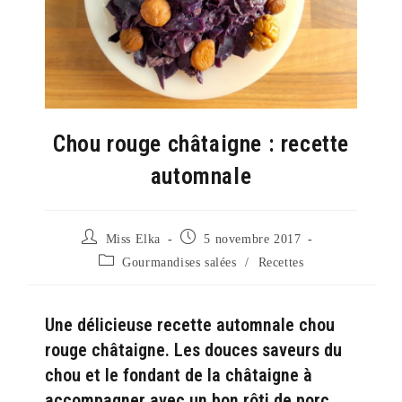
Chou rouge châtaigne : recette
automnale
Auteur/autrice
Publication
Miss Elka
5 novembre 2017
de
publiée :
Post
Gourmandises salées
/
Recettes
la
category:
publication :
Une délicieuse recette automnale chou
rouge châtaigne. Les douces saveurs du
chou et le fondant de la châtaigne à
accompagner avec un bon rôti de porc