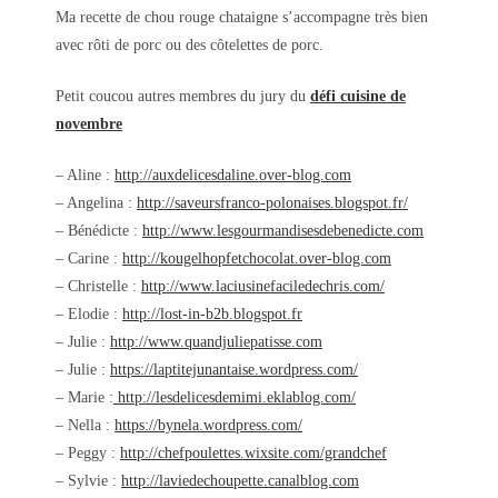
Ma recette de chou rouge chataigne s’accompagne très bien
avec rôti de porc ou des côtelettes de porc.
Petit coucou autres membres du jury du
défi cuisine de
novembre
– Aline :
http://auxdelicesdaline.over-blog.com
– Angelina :
http://saveursfranco-polonaises.blogspot.fr/
– Bénédicte :
http://www.lesgourmandisesdebenedicte.com
– Carine :
http://kougelhopfetchocolat.over-blog.com
– Christelle :
http://www.laciusinefaciledechris.com/
– Elodie :
http://lost-in-b2b.blogspot.fr
– Julie :
http://www.quandjuliepatisse.com
– Julie :
https://laptitejunantaise.wordpress.com/
– Marie :
http://lesdelicesdemimi.eklablog.com/
– Nella :
https://bynela.wordpress.com/
– Peggy :
http://chefpoulettes.wixsite.com/grandchef
– Sylvie :
http://laviedechoupette.canalblog.com