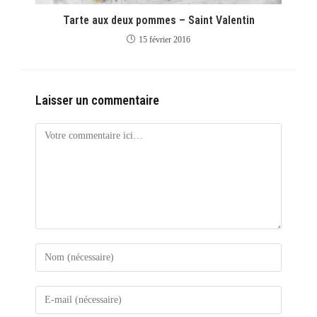
Tarte aux deux pommes – Saint Valentin
15 février 2016
Laisser un commentaire
Comment
Enter
your
name
Enter
or
your