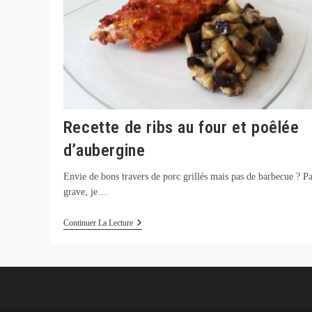
Recette de ribs au four et poêlée
d’aubergine
Envie de bons travers de porc grillés mais pas de barbecue ? P
grave, je…
Recette
Continuer La Lecture
De
Ribs
Au
Four
Et
Poêlée
D’aubergine