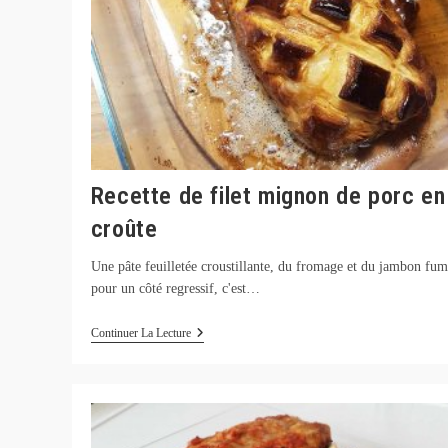
Recette de filet mignon de porc en
croûte
Une pâte feuilletée croustillante, du fromage et du jambon fum
pour un côté regressif, c'est…
Recette
Continuer La Lecture
De
Filet
Mignon
De
Porc
En
Croûte