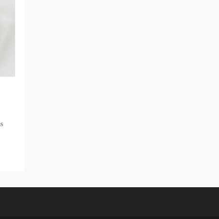
Et
Charcuterie
as