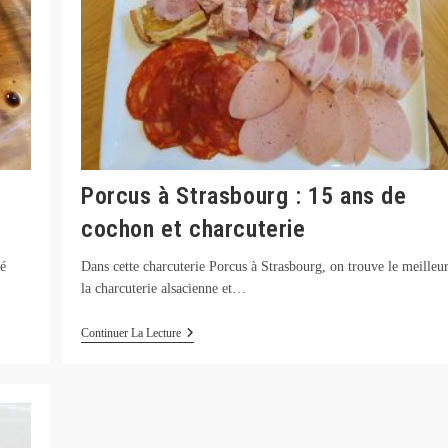
Porcus à Strasbourg : 15 ans de
cochon et charcuterie
é
Dans cette charcuterie Porcus à Strasbourg, on trouve le meilleu
la charcuterie alsacienne et…
Porcus
Continuer La Lecture
À
Strasbourg
:
15
Ans
De
Cochon