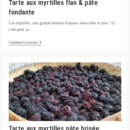
Tarte aux myrtilles flan & pâte
fondante
Les myrtilles, une grande histoire d'amour entre elles et moi ! Et
c'est pour ça…
Tarte
Continuer La Lecture
Aux
Myrtilles
Flan
&
Pâte
Fondante
Tarte aux myrtilles pâte brisée