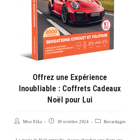
Offrez une Expérience
Inoubliable : Coffrets Cadeaux
Noël pour Lui
Auteur/autrice
Publication
Post
Miss Elka
30 octobre 2024
Bavardages
de
publiée :
category:
la
publication :