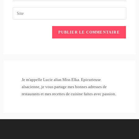
username
email
Saisir
to
address
l’URL
comment
to
de
comment
votre
site
(facultatif)
Je m'appelle Lucie alias Miss Elka. Epicurieuse
alsacienne, je vous partage mes bonnes adresses de
restaurants et mes recettes de cuisine faites avec passion.