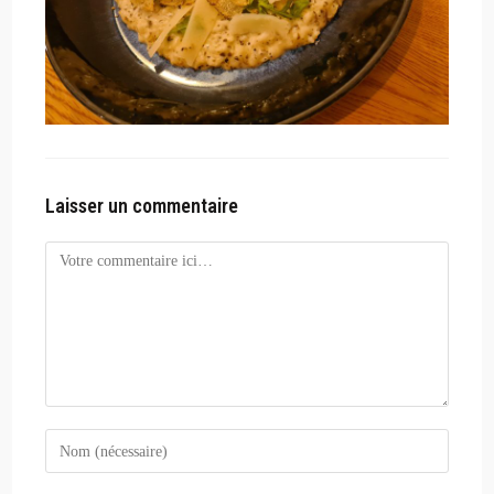
Laisser un commentaire
Comment
Enter
your