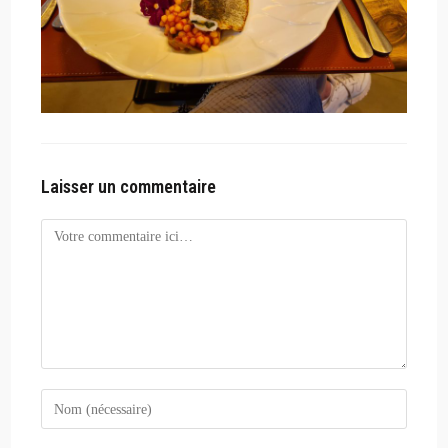
Laisser un commentaire
Comment
Enter
your