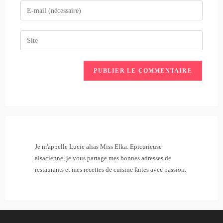
name
Enter
or
your
username
email
Saisir
to
address
l’URL
comment
to
de
comment
votre
site
(facultatif)
Je m'appelle Lucie alias Miss Elka. Epicurieuse
alsacienne, je vous partage mes bonnes adresses de
restaurants et mes recettes de cuisine faites avec passion.