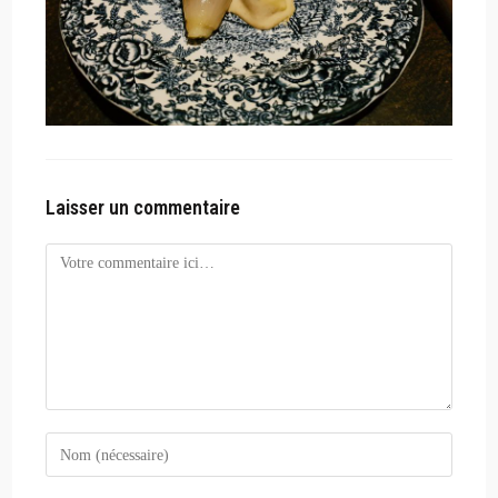
Laisser un commentaire
Comment
Enter
your