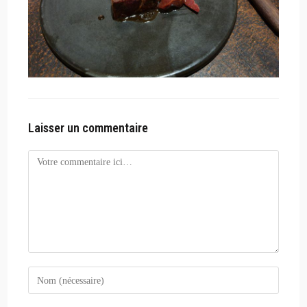
Laisser un commentaire
Comment
Enter
your