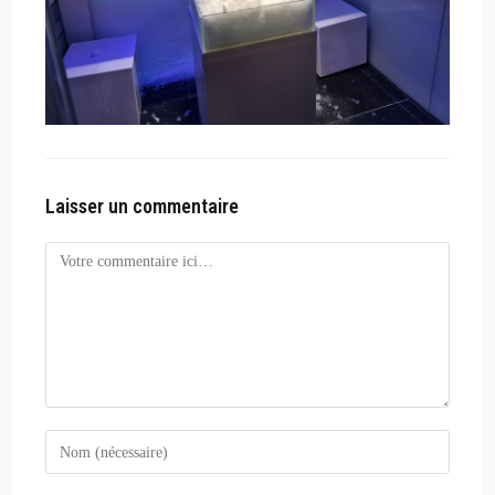
Laisser un commentaire
Comment
Enter
your