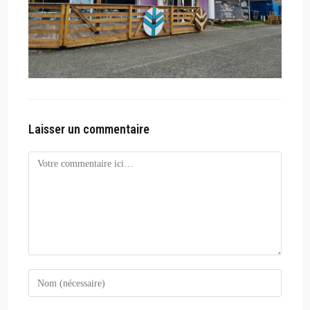
Laisser un commentaire
Comment
Enter
your