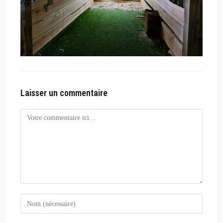
Laisser un commentaire
Comment
Enter
your