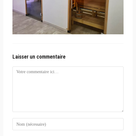
Laisser un commentaire
Comment
Enter
your