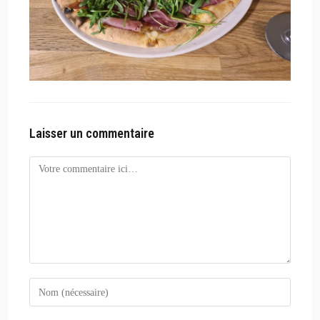
Laisser un commentaire
Comment
Enter
your