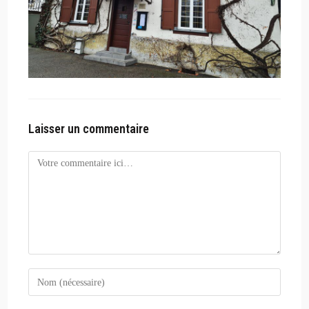
Laisser un commentaire
Comment
Enter
your