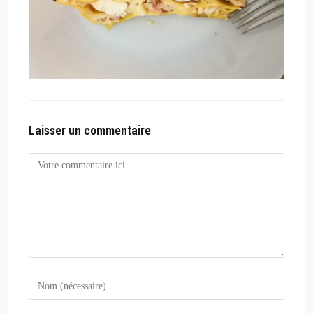
Laisser un commentaire
Comment
Enter
your