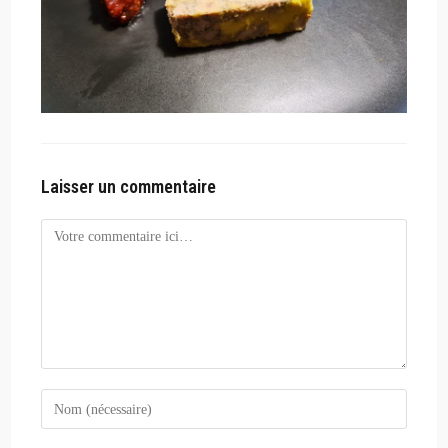
Laisser un commentaire
Comment
Enter
your