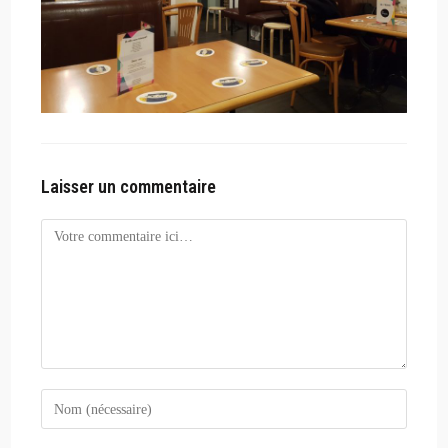
Laisser un commentaire
Comment
Enter
your