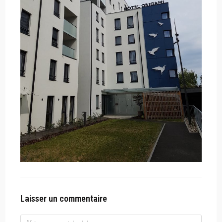
Laisser un commentaire
Comment