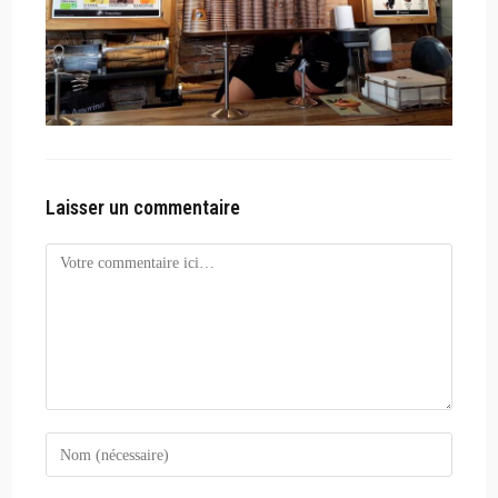
Laisser un commentaire
Comment
Enter
your