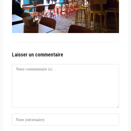
Laisser un commentaire
Comment
Enter
your