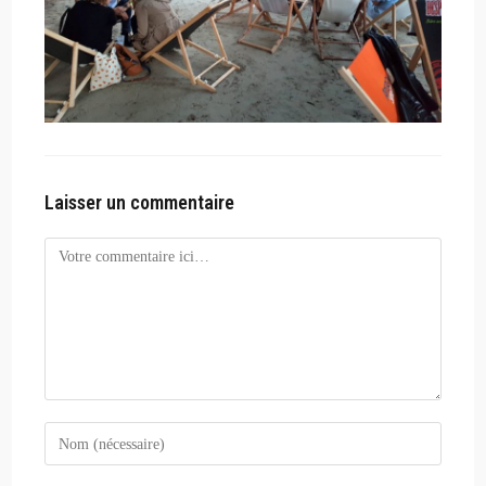
Laisser un commentaire
Comment
Enter
your