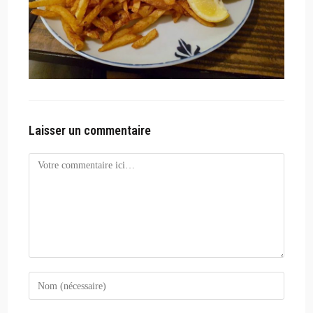
Laisser un commentaire
Comment
Enter
your