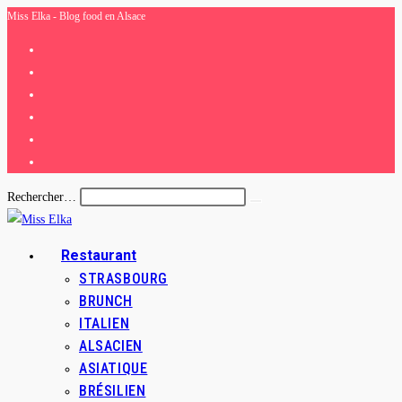
Miss Elka - Blog food en Alsace
Skip
to
content
Rechercher…
Envoyer
la
recherche
Restaurant
STRASBOURG
BRUNCH
ITALIEN
ALSACIEN
ASIATIQUE
BRÉSILIEN