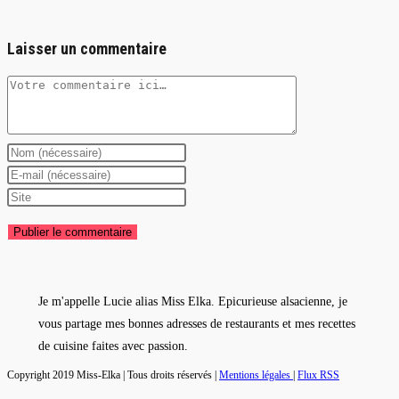
Laisser un commentaire
Comment
Enter
your
Enter
name
your
Saisir
or
email
l’URL
username
address
de
to
to
votre
comment
comment
site
Je m'appelle Lucie alias Miss Elka. Epicurieuse alsacienne, je
(facultatif)
vous partage mes bonnes adresses de restaurants et mes recettes
de cuisine faites avec passion.
Copyright 2019 Miss-Elka | Tous droits réservés |
Mentions légales
|
Flux RSS