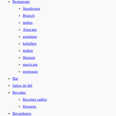
Restaurant
Strasbourg
Brunch
italien
Alsacien
asiatique
brésilien
indien
libanais
mexicain
portugais
Bar
Salon de thé
Recettes
Recettes salées
Desserts
Bavardages