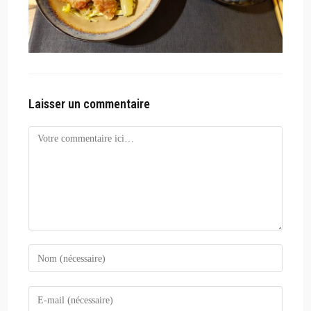
Laisser un commentaire
Comment
Enter
your
name
Enter
or