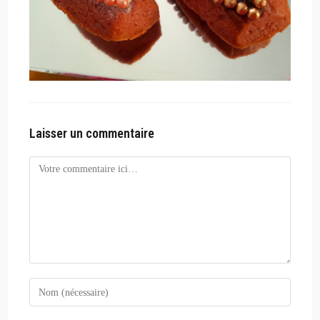
Laisser un commentaire
Comment
Enter
your