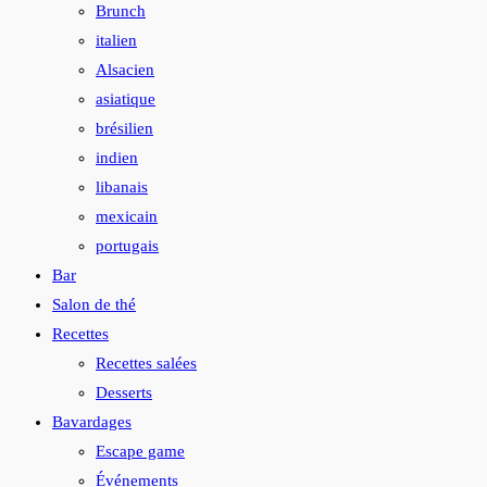
Brunch
italien
Alsacien
asiatique
brésilien
indien
libanais
mexicain
portugais
Bar
Salon de thé
Recettes
Recettes salées
Desserts
Bavardages
Escape game
Événements