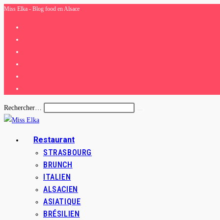
Miss Elka - Blog food en Alsace
Skip
to
content
Rechercher…
Envoyer
la
recherche
Restaurant
STRASBOURG
BRUNCH
ITALIEN
ALSACIEN
ASIATIQUE
BRÉSILIEN