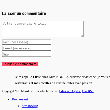
Laisser un commentaire
Comment
Enter
your
Enter
name
your
Saisir
or
email
l’URL
username
address
de
to
to
votre
Je m'appelle Lucie alias Miss Elka. Epicurieuse alsacienne, je vous 
comment
comment
site
restaurants et mes recettes de cuisine faites avec passion.
(facultatif)
Copyright 2019 Miss-Elka | Tous droits réservés |
Mentions légales
|
Flux RSS
Restaurant
Strasbourg