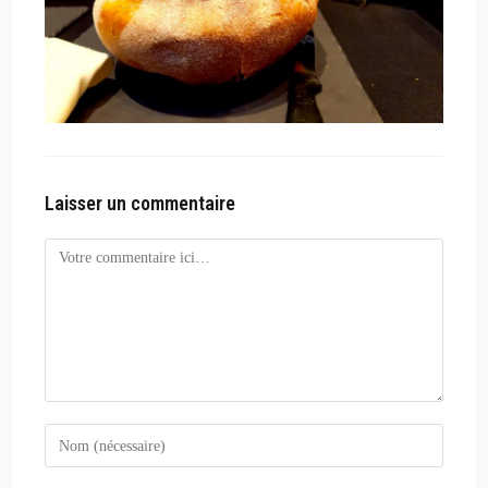
Laisser un commentaire
Comment
Enter
your