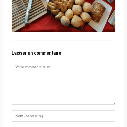
Laisser un commentaire
Comment
Enter
your