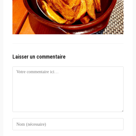
Laisser un commentaire
Comment
Enter
your