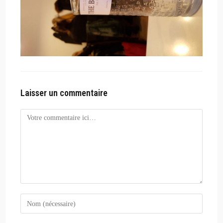
Laisser un commentaire
Comment
Enter
your