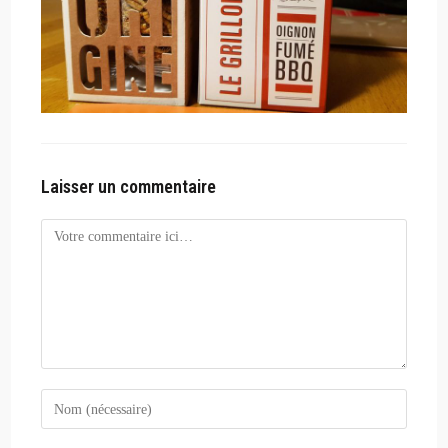
Laisser un commentaire
Comment
Enter
your