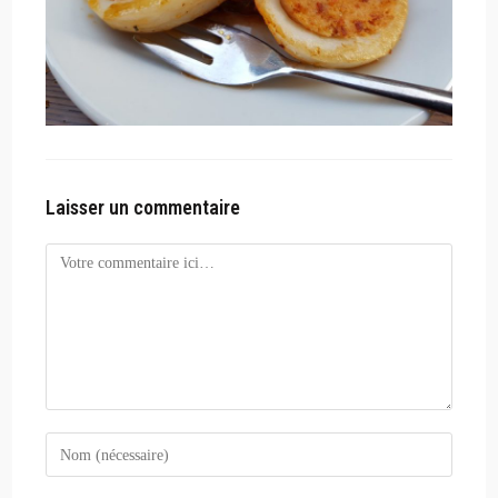
Laisser un commentaire
Comment
Enter
your